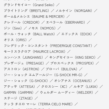
グランドセイコー（Grand Seiko）
ブライトリング（BREITLING）
ノルケイン（NORQAIN）
ボーム&メルシエ（BAUME & MERCIER）
クレドール（CREDOR）
エベラール（EBERHARD）
ジン（Sinn）
ノモス（NOMOS）
ボール・ウォッチ（BALL Watch）
エドックス（EDOX）
オリス（ORIS）
フレデリック・コンスタント（FREDERIQUE CONSTANT）
モーリスラクロア（MAURICE LACROIX）
ユンハンス（JUNGHANS）
キングセイコー（KING SEIKO）
プレザージュ（PRESAGE）
プロスペックス（PROSPEX）
アストロン（ASTRON）
ブローバ（BULOVA）
ジー・ショック エムアールジー（G-SHOCK MR-G）
ジー・ショック（G-SHOCK）
オシアナス（OCEANUS）
アテッサ（ATTESA）
クロスシー（XC）
ルキア（LUKIA）
GARMIN（GARMIN）
ウェルダー ムーディー（WELDER）
ステージ（ZTAGE）
テッラ チエロ マーレ（TERRA CIELO MARE）