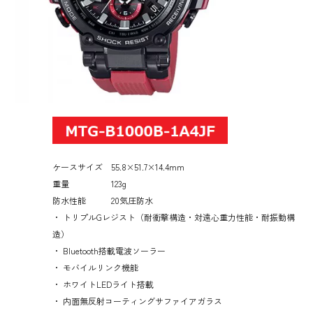
ケースサイズ 55.8×51.7×14.4mm
重量 123g
防水性能 20気圧防水
・ トリプルGレジスト（耐衝撃構造・対遠心重力性能・耐振動構
造）
・ Bluetooth搭載電波ソーラー
・ モバイルリンク機能
・ ホワイトLEDライト搭載
・ 内面無反射コーティングサファイアガラス