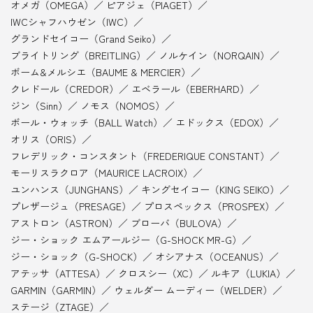
オメガ（OMEGA）
ピアジェ（PIAGET）
IWCシャフハウゼン（IWC）
グランドセイコー（Grand Seiko）
ブライトリング（BREITLING）
ノルケイン（NORQAIN）
ボーム&メルシエ（BAUME & MERCIER）
クレドール（CREDOR）
エベラール（EBERHARD）
ジン（Sinn）
ノモス（NOMOS）
ボール・ウォッチ（BALL Watch）
エドックス（EDOX）
オリス（ORIS）
フレデリック・コンスタント（FREDERIQUE CONSTANT）
モーリスラクロア（MAURICE LACROIX）
ユンハンス（JUNGHANS）
キングセイコー（KING SEIKO）
プレザージュ（PRESAGE）
プロスペックス（PROSPEX）
アストロン（ASTRON）
ブローバ（BULOVA）
ジー・ショック エムアールジー（G-SHOCK MR-G）
ジー・ショック（G-SHOCK）
オシアナス（OCEANUS）
アテッサ（ATTESA）
クロスシー（XC）
ルキア（LUKIA）
GARMIN（GARMIN）
ウェルダー ムーディー（WELDER）
ステージ（ZTAGE）