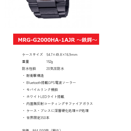
ケースサイズ 54.7×49.8×16.9mm
重量 152g
防水性能 20気圧防水
・ 耐衝撃構造
・ Bluetooth搭載GPS電波ソーラー
・ モバイルリンク機能
・ ホワイトLEDライト搭載
・ 内面無反射コーティングサファイアガラス
・ ケース・ブレスに深層硬化処理+IP処理
・ 世界限定350本
定価 864,000円（税込）