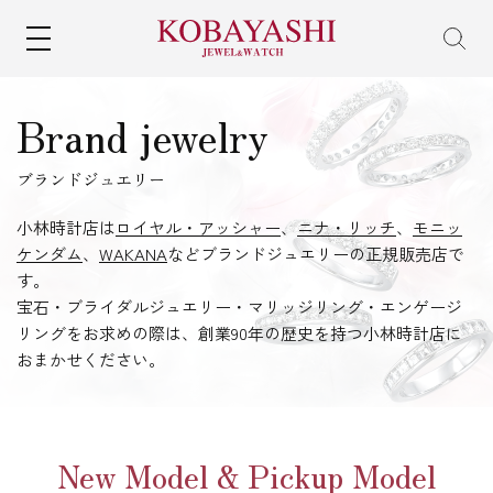
MENU
Brand jewelry
ブランドジュエリー
小林時計店は
ロイヤル・アッシャー
、
ニナ・リッチ
、
モニッ
ケンダム
、
WAKANA
などブランドジュエリーの正規販売店で
す。
宝石・ブライダルジュエリー・マリッジリング・エンゲージ
リングをお求めの際は、創業90年の歴史を持つ小林時計店に
おまかせください。
New Model & Pickup Model