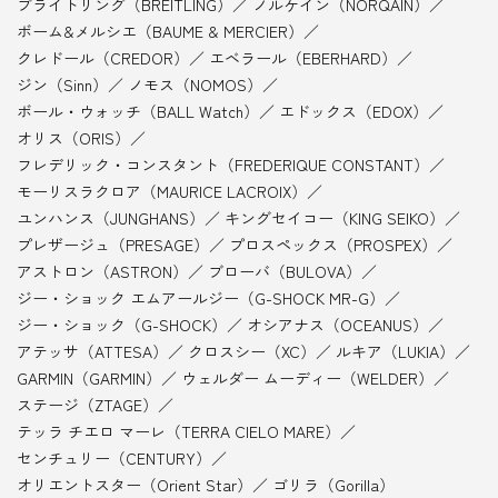
ブライトリング（BREITLING）
ノルケイン（NORQAIN）
ボーム&メルシエ（BAUME & MERCIER）
クレドール（CREDOR）
エベラール（EBERHARD）
ジン（Sinn）
ノモス（NOMOS）
ボール・ウォッチ（BALL Watch）
エドックス（EDOX）
オリス（ORIS）
フレデリック・コンスタント（FREDERIQUE CONSTANT）
モーリスラクロア（MAURICE LACROIX）
ユンハンス（JUNGHANS）
キングセイコー（KING SEIKO）
プレザージュ（PRESAGE）
プロスペックス（PROSPEX）
アストロン（ASTRON）
ブローバ（BULOVA）
ジー・ショック エムアールジー（G-SHOCK MR-G）
ジー・ショック（G-SHOCK）
オシアナス（OCEANUS）
アテッサ（ATTESA）
クロスシー（XC）
ルキア（LUKIA）
GARMIN（GARMIN）
ウェルダー ムーディー（WELDER）
ステージ（ZTAGE）
テッラ チエロ マーレ（TERRA CIELO MARE）
センチュリー（CENTURY）
オリエントスター（Orient Star）
ゴリラ（Gorilla）