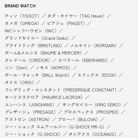
BRAND WATCH
ティソ（TISSOT）
タグ・ホイヤー（TAG Heuer）
オメガ（OMEGA）
ピアジェ（PIAGET）
IWCシャフハウゼン（IWC）
グランドセイコー（Grand Seiko）
ブライトリング（BREITLING）
ノルケイン（NORQAIN）
ボーム&メルシエ（BAUME & MERCIER）
クレドール（CREDOR）
エベラール（EBERHARD）
ジン（Sinn）
ノモス（NOMOS）
ボール・ウォッチ（BALL Watch）
エドックス（EDOX）
オリス（ORIS）
フレデリック・コンスタント（FREDERIQUE CONSTANT）
モーリスラクロア（MAURICE LACROIX）
ユンハンス（JUNGHANS）
キングセイコー（KING SEIKO）
プレザージュ（PRESAGE）
プロスペックス（PROSPEX）
アストロン（ASTRON）
ブローバ（BULOVA）
ジー・ショック エムアールジー（G-SHOCK MR-G）
ジー・ショック（G-SHOCK）
オシアナス（OCEANUS）