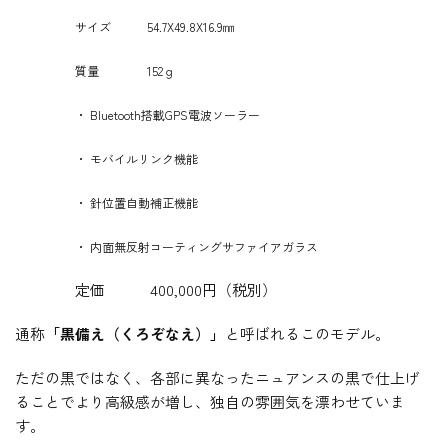
サイズ 54.7X49.8X16.9㎜
質量 152ｇ
・ Bluetooth搭載GPS電波ソーラー
・ モバイルリンク機能
・ 針位置自動補正機能
・ 内面無反射コーティングサファイアガラス
定価 400,000円（税別）
通称
「黒備え（くろぞなえ）」
と呼ばれるこのモデル。
ただの黒ではなく、各部に異なったニュアンスの黒で仕上げ
ることでより高級感が増し、独自の雰囲気を漂わせていま
す。