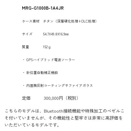
MRG-G1000B-1A4JR
ケース素材 チタン（深層硬化処理+DLC処理）
サイズ 54.7X49.8X16.9㎜
質量 152ｇ
・ GPSハイブリッド電波ソーラー
・ 針位置自動補正機能
・ 内面無反射コーティングサファイアガラス
定価 300,000円（税別）
こちらのモデルは、Bluetooth接続機能や特殊加工のベゼルこ
そ付いていませんが、その機能性と堅牢さは非常に高評価を
いただいているモデルです。