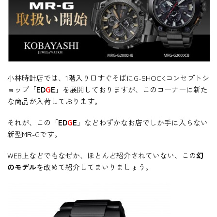
小林時計店では、1階入り口すぐそばにG-SHOCKコンセプトシ
ョップ「
ED
G
E
」を展開しておりますが、このコーナーに新た
な商品が入荷しております。
それが、この「
E
D
G
E
」などわずかなお店でしか手に入らない
新型MR-Gです。
WEB上などでもなぜか、ほとんど紹介されていない、この
幻
のモデル
を改めて紹介してまいりましょう。