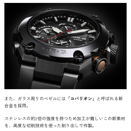
また、ガラス周りのベゼルには
「コバリオン」
と呼ばれる新
合金を採用。
ステンレスの約2倍の強度を持つため加工が難しいこの新素材
を、高度な切削技術を使った削り出しで作製。