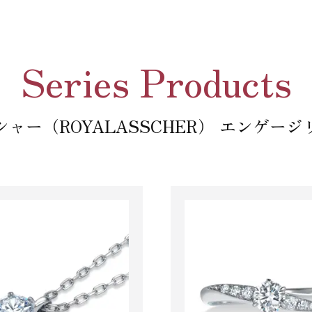
Series Products
ャー（ROYALASSCHER） エンゲー