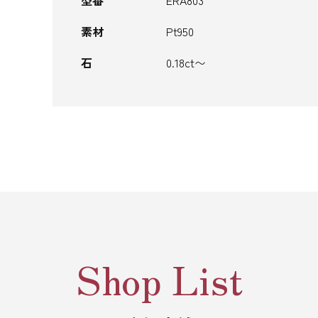
型番
ERA803
素材
Pt950
石
0.18ct〜
Shop List