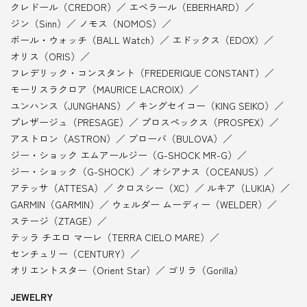
クレドール（CREDOR）
エベラール（EBERHARD）
ジン（Sinn）
ノモス（NOMOS）
ボール・ウォッチ（BALL Watch）
エドックス（EDOX）
オリス（ORIS）
フレデリック・コンスタント（FREDERIQUE CONSTANT）
モーリスラクロア（MAURICE LACROIX）
ユンハンス（JUNGHANS）
キングセイコー（KING SEIKO）
プレザージュ（PRESAGE）
プロスペックス（PROSPEX）
アストロン（ASTRON）
ブローバ（BULOVA）
ジー・ショック エムアールジー（G-SHOCK MR-G）
ジー・ショック（G-SHOCK）
オシアナス（OCEANUS）
アテッサ（ATTESA）
クロスシー（XC）
ルキア（LUKIA）
GARMIN（GARMIN）
ウェルダー ムーディー（WELDER）
ステージ（ZTAGE）
テッラ チエロ マーレ（TERRA CIELO MARE）
センチュリー（CENTURY）
オリエントスター（Orient Star）
ゴリラ（Gorilla）
JEWELRY