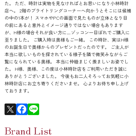
た。 ただ、時計は実物を見なければとお思いになり小林時計
店へ。 2階のブライトリングコーナーへ向かうとそこには候補
の中の1本が！ スマホやPCの画面で見たものが立体となり目
の前にあると意外とイメージ通りではない場合もあります
が、H様の場合それが良い方に…ゾッコン一目ぼれでご購入に
至りました。 ご購入時は奥様もご一緒。 この時計、実はH様
のお誕生日で奥様からのプレゼントだったのです。 ご主人が
本当に欲しいものを探されている様子を隣で微笑みながらご
覧になられている奥様。 本当に仲睦まじく羨ましいお姿でし
た。 H様、奥様、この度は小林時計店をご利用いただき誠に
ありがとうございました。 今後もお二人そろってお気軽に小
林時計店にお立ち寄りくださいませ。 心よりお待ち申し上げ
ております。
Brand List