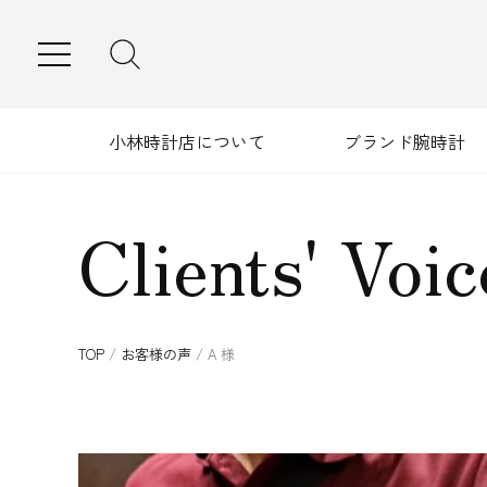
MENU
小林時計店について
ブランド腕時計
Clients' Voic
TOP
/
お客様の声
/
A 様