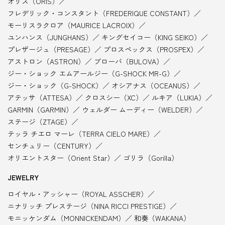
オリス（ORIS）
フレデリック・コンスタント（FREDERIQUE CONSTANT）
モーリスラクロア（MAURICE LACROIX）
ユンハンス（JUNGHANS）
キングセイコー（KING SEIKO）
プレザージュ（PRESAGE）
プロスペックス（PROSPEX）
アストロン（ASTRON）
ブローバ（BULOVA）
ジー・ショック エムアールジー（G-SHOCK MR-G）
ジー・ショック（G-SHOCK）
オシアナス（OCEANUS）
アテッサ（ATTESA）
クロスシー（XC）
ルキア（LUKIA）
GARMIN（GARMIN）
ウェルダー ムーディー（WELDER）
ステージ（ZTAGE）
テッラ チエロ マーレ（TERRA CIELO MARE）
センチュリー（CENTURY）
オリエントスター（Orient Star）
ゴリラ（Gorilla）
JEWELRY
ロイヤル・アッシャー（ROYAL ASSCHER）
ニナリッチ プレステージ（NINA RICCI PRESTIGE）
モニッケンダム（MONNICKENDAM）
和奏（WAKANA）