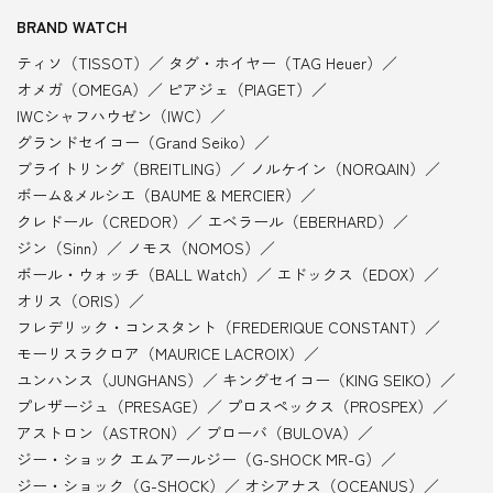
BRAND WATCH
ティソ（TISSOT）
タグ・ホイヤー（TAG Heuer）
オメガ（OMEGA）
ピアジェ（PIAGET）
IWCシャフハウゼン（IWC）
グランドセイコー（Grand Seiko）
ブライトリング（BREITLING）
ノルケイン（NORQAIN）
ボーム&メルシエ（BAUME & MERCIER）
クレドール（CREDOR）
エベラール（EBERHARD）
ジン（Sinn）
ノモス（NOMOS）
ボール・ウォッチ（BALL Watch）
エドックス（EDOX）
オリス（ORIS）
フレデリック・コンスタント（FREDERIQUE CONSTANT）
モーリスラクロア（MAURICE LACROIX）
ユンハンス（JUNGHANS）
キングセイコー（KING SEIKO）
プレザージュ（PRESAGE）
プロスペックス（PROSPEX）
アストロン（ASTRON）
ブローバ（BULOVA）
ジー・ショック エムアールジー（G-SHOCK MR-G）
ジー・ショック（G-SHOCK）
オシアナス（OCEANUS）