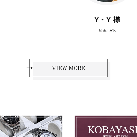
Y・Y 様
556.I.RS
VIEW MORE