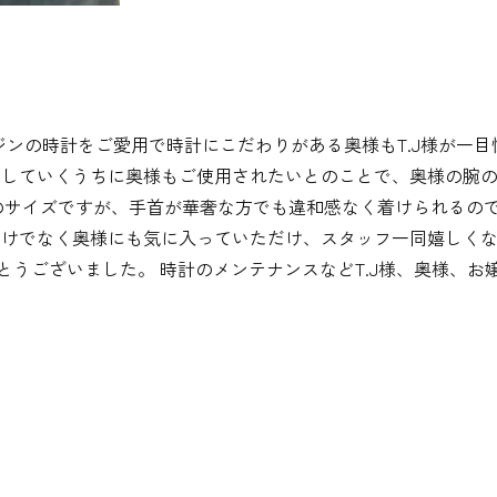
。 ロンジンの時計をご愛用で時計にこだわりがある奥様もT.J様が一
。 お話をしていくうちに奥様もご使用されたいとのことで、奥様の腕
mのサイズですが、手首が華奢な方でも違和感なく着けられるの
様だけでなく奥様にも気に入っていただけ、スタッフ一同嬉しく
とうございました。 時計のメンテナンスなどT.J様、奥様、お