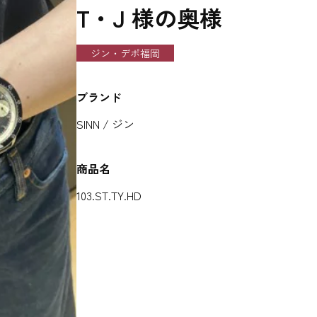
T・J 様の奥様
ジン・デポ福岡
ブランド
SINN / ジン
商品名
103.ST.TY.HD