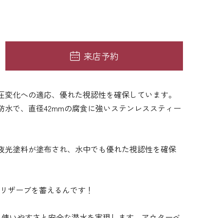
来店予約
圧変化への適応、優れた視認性を確保しています。
防水で、直径42mmの腐食に強いステンレススティー
夜光塗料が塗布され、水中でも優れた視認性を確保
ーリザーブを蓄えるんです！
、使いやすさと安全な潜水を実現します。アウターベ