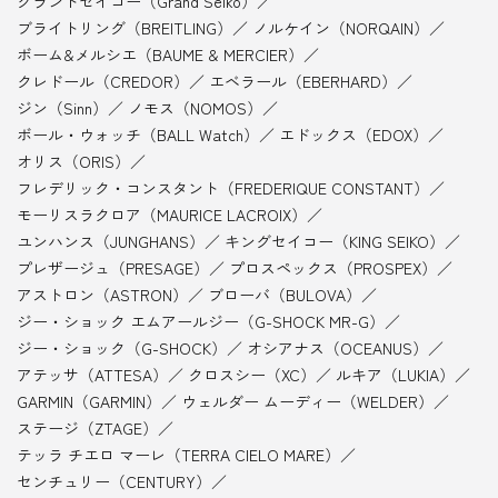
IWCシャフハウゼン（IWC）
グランドセイコー（Grand Seiko）
ブライトリング（BREITLING）
ノルケイン（NORQAIN）
ボーム&メルシエ（BAUME & MERCIER）
クレドール（CREDOR）
エベラール（EBERHARD）
ジン（Sinn）
ノモス（NOMOS）
ボール・ウォッチ（BALL Watch）
エドックス（EDOX）
オリス（ORIS）
フレデリック・コンスタント（FREDERIQUE CONSTANT）
モーリスラクロア（MAURICE LACROIX）
ユンハンス（JUNGHANS）
キングセイコー（KING SEIKO）
プレザージュ（PRESAGE）
プロスペックス（PROSPEX）
アストロン（ASTRON）
ブローバ（BULOVA）
ジー・ショック エムアールジー（G-SHOCK MR-G）
ジー・ショック（G-SHOCK）
オシアナス（OCEANUS）
アテッサ（ATTESA）
クロスシー（XC）
ルキア（LUKIA）
GARMIN（GARMIN）
ウェルダー ムーディー（WELDER）
ステージ（ZTAGE）
テッラ チエロ マーレ（TERRA CIELO MARE）