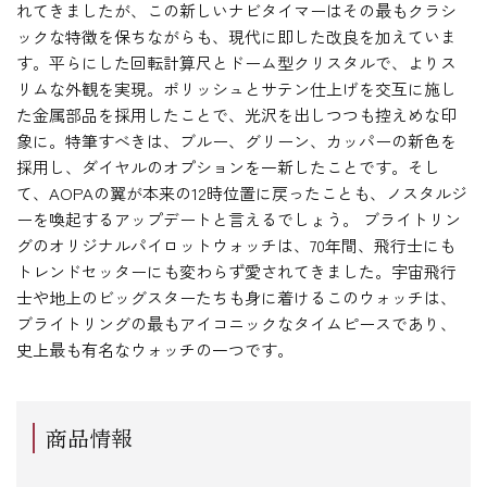
れてきましたが、この新しいナビタイマーはその最もクラシ
ックな特徴を保ちながらも、現代に即した改良を加えていま
す。平らにした回転計算尺とドーム型クリスタルで、よりス
リムな外観を実現。ポリッシュとサテン仕上げを交互に施し
た金属部品を採用したことで、光沢を出しつつも控えめな印
象に。特筆すべきは、ブルー、グリーン、カッパーの新色を
採用し、ダイヤルのオプションを一新したことです。そし
て、AOPAの翼が本来の12時位置に戻ったことも、ノスタルジ
ーを喚起するアップデートと言えるでしょう。 ブライトリン
グのオリジナルパイロットウォッチは、70年間、飛行士にも
トレンドセッターにも変わらず愛されてきました。宇宙飛行
士や地上のビッグスターたちも身に着けるこのウォッチは、
ブライトリングの最もアイコニックなタイムピースであり、
史上最も有名なウォッチの一つです。
商品情報