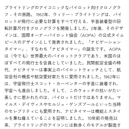
ブライトリングのアイコニックなパイロット向けクロノグラ
フ – その旅路。 1952年、ウィリー・ブライトリングは、パイ
ロットが飛行に必要な計算をすべて行える、手首装着型の回
転計算尺付きクロノグラフを開発しました。2年後、そのデザ
インは、国際オーナーパイロット協会（AOPA）の公式タイム
ピースのデザインとして発表されました。「ナビゲーション
タイマー」、すなわち「ナビタイマー」の誕生です。 AOPA
は（今でも）世界最大のパイロットクラブであり、米国のほ
ぼすべての飛行士を会員としていました。民間航空全盛の時
代、ナビタイマーは事実上のパイロットウォッチとして、航
空会社の機長や航空愛好家たちに愛用されました。1962年に
は、宇宙飛行士スコット・カーペンターの手首に装着され、
宇宙へも進出しました。そして、このウォッチの抗いがたい
美しさに惹かれたのは、パイロットだけではありません。マ
イルス・デイヴィスやセルジュ・ゲンズブールといった当時
のセレブリティにも愛用され、ナビタイマーは機能とスタイ
ルを兼ね備えていることを証明しました。 70年前の発売以
来、ブライトリングのアイコンには数多くのモデルが製造さ