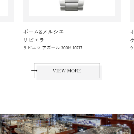
ボーム&メルシエ
ボ
リビエラ
ケ
リビエラ アズール 300M 10717
ケー
VIEW MORE