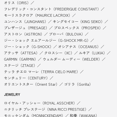
オリス（ORIS）
フレデリック・コンスタント（FREDERIQUE CONSTANT）
モーリスラクロア（MAURICE LACROIX）
ユンハンス（JUNGHANS）
キングセイコー（KING SEIKO）
プレザージュ（PRESAGE）
プロスペックス（PROSPEX）
アストロン（ASTRON）
ブローバ（BULOVA）
ジー・ショック エムアールジー（G-SHOCK MR-G）
ジー・ショック（G-SHOCK）
オシアナス（OCEANUS）
アテッサ（ATTESA）
クロスシー（XC）
ルキア（LUKIA）
GARMIN（GARMIN）
ウェルダー ムーディー（WELDER）
ステージ（ZTAGE）
テッラ チエロ マーレ（TERRA CIELO MARE）
センチュリー（CENTURY）
オリエントスター（Orient Star）
ゴリラ（Gorilla）
JEWELRY
ロイヤル・アッシャー（ROYAL ASSCHER）
ニナリッチ プレステージ（NINA RICCI PRESTIGE）
モニッケンダム（MONNICKENDAM）
和奏（WAKANA）