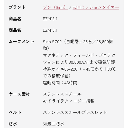
ブランド
ジン（Sinn）
/
EZMミッションタイマー
商品名
EZM13.1
商品名
EZM13.1
ムーブメント
Sinn SZ02（自動巻／26石／28,800振
動）
マグネチック・フィールド・プロテク
ションにより80,000A/mまで磁気防護
特殊オイル66-228（－45℃から＋80℃
での精度保証）
駆動時間：46時間
ケース素材
ステンレススチール
Arドライテクノロジー搭載
ベルト
ステンレススチールブレスレット
防水
50気圧防水