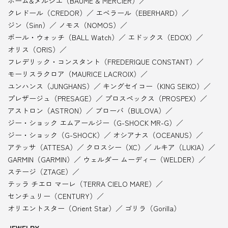
ボーム&メルシエ（BAUME & MERCIER）
クレドール（CREDOR）
エベラール（EBERHARD）
ジン（Sinn）
ノモス（NOMOS）
ボール・ウォッチ（BALL Watch）
エドックス（EDOX）
オリス（ORIS）
フレデリック・コンスタント（FREDERIQUE CONSTANT）
モーリスラクロア（MAURICE LACROIX）
ユンハンス（JUNGHANS）
キングセイコー（KING SEIKO）
プレザージュ（PRESAGE）
プロスペックス（PROSPEX）
アストロン（ASTRON）
ブローバ（BULOVA）
ジー・ショック エムアールジー（G-SHOCK MR-G）
ジー・ショック（G-SHOCK）
オシアナス（OCEANUS）
アテッサ（ATTESA）
クロスシー（XC）
ルキア（LUKIA）
GARMIN（GARMIN）
ウェルダー ムーディー（WELDER）
ステージ（ZTAGE）
テッラ チエロ マーレ（TERRA CIELO MARE）
センチュリー（CENTURY）
オリエントスター（Orient Star）
ゴリラ（Gorilla）
JEWELRY