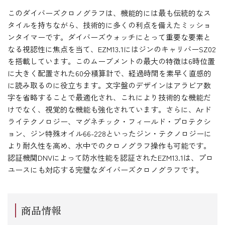
このダイバーズクロノグラフは、機能的には最も伝統的なス
タイルを持ちながら、技術的に多くの利点を備えたミッショ
ンタイマーです。ダイバーズウォッチにとって重要な要素と
なる視認性に焦点を当て、EZM13.1にはジンのキャリバーSZ02
を搭載しています。このムーブメントの最大の特徴は6時位置
に大きく配置された60分積算計で、経過時間を素早く直感的
に読み取るのに役立ちます。文字盤のデザインはアラビア数
字を省略することで最適化され、これにより技術的な機能だ
けでなく、視覚的な機能も強化されています。さらに、Arド
ライテクノロジー、マグネチック・フィールド・プロテクシ
ョン、ジン特殊オイル66-228といったジン・テクノロジーに
より耐久性を高め、水中でのクロノグラフ操作も可能です。
認証機関DNVによって防水性能を認証されたEZM13.1は、プロ
ユースにも対応する完璧なダイバーズクロノグラフです。
商品情報