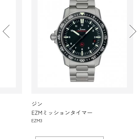
ジン
ジ
EZMミッションタイマー
E
EZM3
EZM