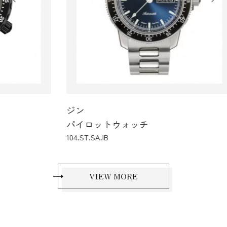
ジン
ジ
パイロットウォッチ
パ
104.ST.SA.IB
556.
VIEW MORE