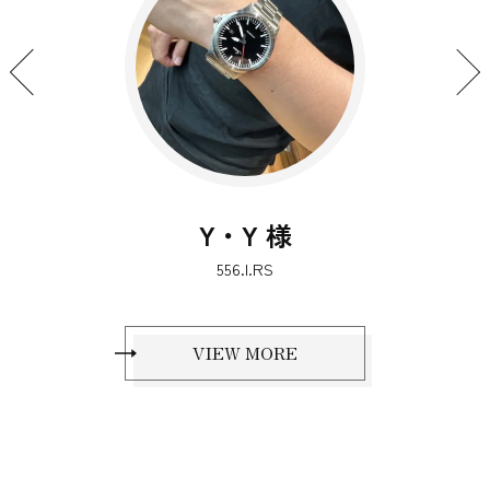
S・T 様
EZM13.1
VIEW MORE