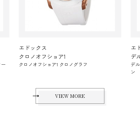
エドックス
エ
デルフィン
グ
デルフィン フリート 1650 リミテッドエディショ
グ
ン
ッ
VIEW MORE