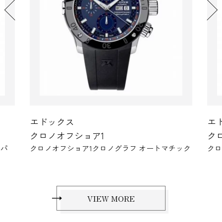
エドックス
エ
クロノオフショア1
ク
ック
クロノオフショア1クロノグラフ オートマチック
クロ
VIEW MORE