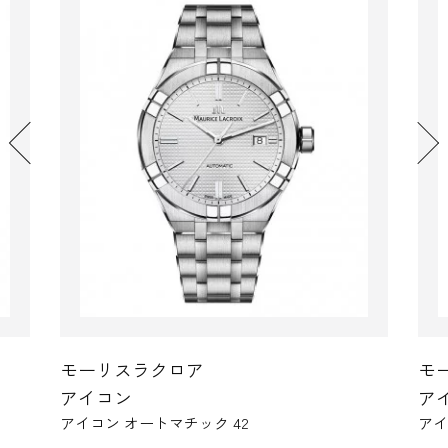
ラクロア
モーリスラクロア
アイコン
ートマチック 42
アイコン #タイド KOTC