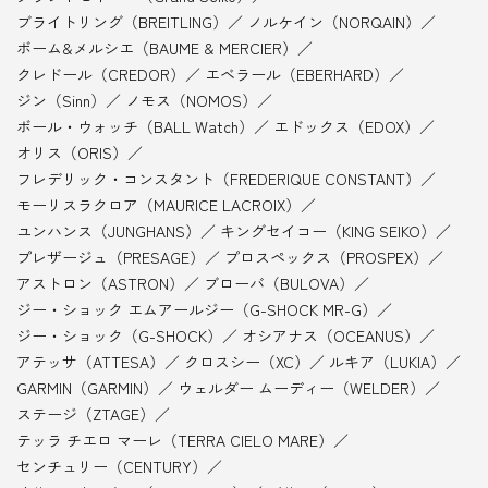
ブライトリング（BREITLING）
ノルケイン（NORQAIN）
ボーム&メルシエ（BAUME & MERCIER）
クレドール（CREDOR）
エベラール（EBERHARD）
ジン（Sinn）
ノモス（NOMOS）
ボール・ウォッチ（BALL Watch）
エドックス（EDOX）
オリス（ORIS）
フレデリック・コンスタント（FREDERIQUE CONSTANT）
モーリスラクロア（MAURICE LACROIX）
ユンハンス（JUNGHANS）
キングセイコー（KING SEIKO）
プレザージュ（PRESAGE）
プロスペックス（PROSPEX）
アストロン（ASTRON）
ブローバ（BULOVA）
ジー・ショック エムアールジー（G-SHOCK MR-G）
ジー・ショック（G-SHOCK）
オシアナス（OCEANUS）
アテッサ（ATTESA）
クロスシー（XC）
ルキア（LUKIA）
GARMIN（GARMIN）
ウェルダー ムーディー（WELDER）
ステージ（ZTAGE）
テッラ チエロ マーレ（TERRA CIELO MARE）
センチュリー（CENTURY）