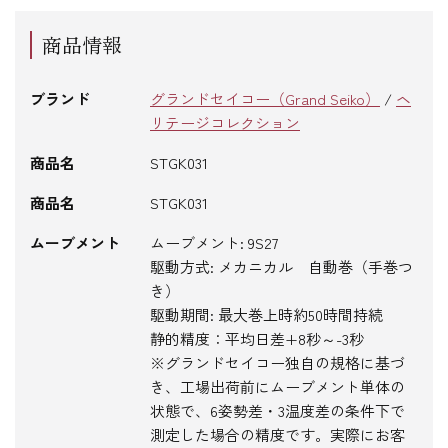
商品情報
ブランド
グランドセイコー（Grand Seiko）
/
ヘ
リテージコレクション
商品名
STGK031
商品名
STGK031
ムーブメント
ムーブメント: 9S27
駆動方式: メカニカル 自動巻（手巻つ
き）
駆動期間: 最大巻上時約50時間持続
静的精度：平均日差+8秒～-3秒
※グランドセイコー独自の規格に基づ
き、工場出荷前にムーブメント単体の
状態で、6姿勢差・3温度差の条件下で
測定した場合の精度です。実際にお客