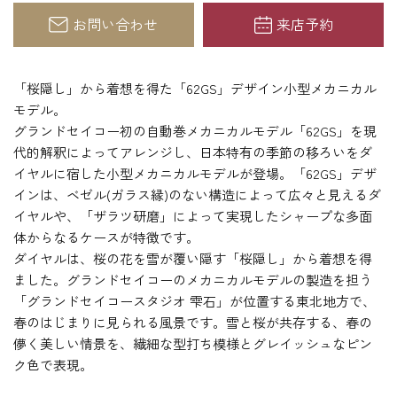
お問い合わせ
来店予約
「桜隠し」から着想を得た「62GS」デザイン小型メカニカル
モデル。
グランドセイコー初の自動巻メカニカルモデル「62GS」を現
代的解釈によってアレンジし、日本特有の季節の移ろいをダ
イヤルに宿した小型メカニカルモデルが登場。「62GS」デザ
インは、ベゼル(ガラス縁)のない構造によって広々と見えるダ
イヤルや、「ザラツ研磨」によって実現したシャープな多面
体からなるケースが特徴です。
ダイヤルは、桜の花を雪が覆い隠す「桜隠し」から着想を得
ました。グランドセイコーのメカニカルモデルの製造を担う
「グランドセイコースタジオ 雫石」が位置する東北地方で、
春のはじまりに見られる風景です。雪と桜が共存する、春の
儚く美しい情景を、繊細な型打ち模様とグレイッシュなピン
ク色で表現。