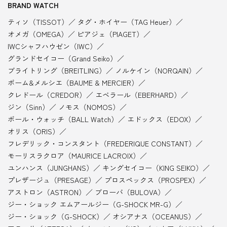
BRAND WATCH
ティソ（TISSOT）
タグ・ホイヤー（TAG Heuer）
オメガ（OMEGA）
ピアジェ（PIAGET）
IWCシャフハウゼン（IWC）
グランドセイコー（Grand Seiko）
ブライトリング（BREITLING）
ノルケイン（NORQAIN）
ボーム&メルシエ（BAUME & MERCIER）
クレドール（CREDOR）
エベラール（EBERHARD）
ジン（Sinn）
ノモス（NOMOS）
ボール・ウォッチ（BALL Watch）
エドックス（EDOX）
オリス（ORIS）
フレデリック・コンスタント（FREDERIQUE CONSTANT）
モーリスラクロア（MAURICE LACROIX）
ユンハンス（JUNGHANS）
キングセイコー（KING SEIKO）
プレザージュ（PRESAGE）
プロスペックス（PROSPEX）
アストロン（ASTRON）
ブローバ（BULOVA）
ジー・ショック エムアールジー（G-SHOCK MR-G）
ジー・ショック（G-SHOCK）
オシアナス（OCEANUS）