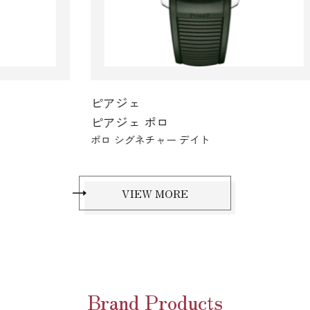
ピアジェ
ピ
ピアジェ ポロ
ピ
ポロ シグネチャー デイト
ポロ
VIEW MORE
Brand Products