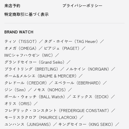
来店予約
プライバシーポリシー
特定商取引に基づく表示
BRAND WATCH
ティソ（TISSOT）
タグ・ホイヤー（TAG Heuer）
オメガ（OMEGA）
ピアジェ（PIAGET）
IWCシャフハウゼン（IWC）
グランドセイコー（Grand Seiko）
ブライトリング（BREITLING）
ノルケイン（NORQAIN）
ボーム&メルシエ（BAUME & MERCIER）
クレドール（CREDOR）
エベラール（EBERHARD）
ジン（Sinn）
ノモス（NOMOS）
ボール・ウォッチ（BALL Watch）
エドックス（EDOX）
オリス（ORIS）
フレデリック・コンスタント（FREDERIQUE CONSTANT）
モーリスラクロア（MAURICE LACROIX）
ユンハンス（JUNGHANS）
キングセイコー（KING SEIKO）