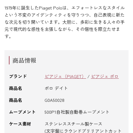
1979年に誕生したPiaget Poloは、エフォートレスなスタイル
という不変のアイデンティティを守りつつ、自己表現に新た
な次元を切り開いています。大胆に、多彩に生きる人々の手
元で現代的な感性を主張しながら、その個性を際立たせま
す。
商品情報
ブランド
ピアジェ（PIAGET）
/
ピアジェ ポロ
商品名
ポロ デイト
商品名
G0A50028
ムーブメント
500P1自社製自動巻ムーブメント
ケース素材
ステンレススチール製ケース
(文字盤にラウンドブリリアントカット