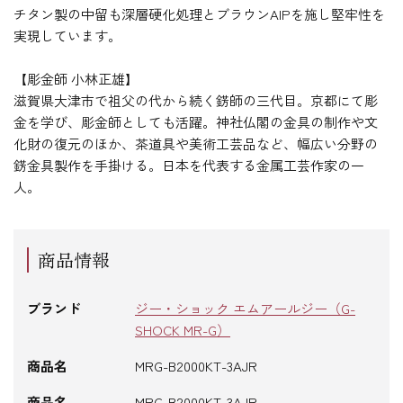
チタン製の中留も深層硬化処理とブラウンAIPを施し堅牢性を
実現しています。
【彫金師 小林正雄】
滋賀県大津市で祖父の代から続く錺師の三代目。京都にて彫
金を学び、彫金師としても活躍。神社仏閣の金具の制作や文
化財の復元のほか、茶道具や美術工芸品など、幅広い分野の
錺金具製作を手掛ける。日本を代表する金属工芸作家の一
人。
商品情報
ブランド
ジー・ショック エムアールジー（G-
SHOCK MR-G）
商品名
MRG-B2000KT-3AJR
商品名
MRG-B2000KT-3AJR