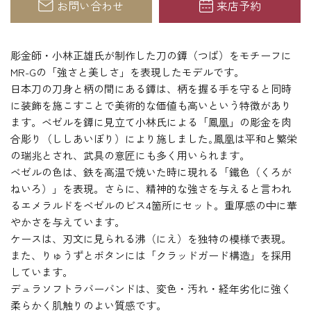
お問い合わせ
来店予約
彫金師・小林正雄氏が制作した刀の鐔（つば）をモチーフに
MR-Gの「強さと美しさ」を表現したモデルです。
日本刀の刀身と柄の間にある鐔は、柄を握る手を守ると同時
に装飾を施こすことで美術的な価値も高いという特徴があり
ます。ベゼルを鐔に見立て小林氏による「鳳凰」の彫金を肉
合彫り（ししあいぼり）により施しました｡鳳凰は平和と繁栄
の瑞兆とされ、武具の意匠にも多く用いられます。
ベゼルの色は、鉄を高温で焼いた時に現れる「鐵色（くろが
ねいろ）」を表現。さらに、精神的な強さを与えると言われ
るエメラルドをベゼルのビス4箇所にセット。重厚感の中に華
やかさを与えています。
ケースは、刃文に見られる沸（にえ）を独特の模様で表現。
また、りゅうずとボタンには「クラッドガード構造」を採用
しています。
デュラソフトラバーバンドは、変色・汚れ・経年劣化に強く
柔らかく肌触りのよい質感です。