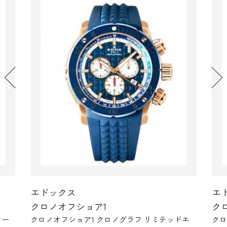
エドックス
エ
クロノオフショア1
ク
オー
クロノオフショア1 クロノグラフ リミテッドエ
クロ