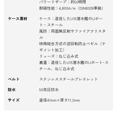
パワーリザーブ：約50時間
耐磁性能：4,800A/m（DIN8309準拠）
ケース素材
ケース：退役したU15潜水艦のUボー
ト・スチール
風防：両面無反射サファイアクリスタ
ル
特殊結合方式の逆回転防止ベゼル（テ
ギメント加工）
リューズ：ねじ込み式
裏蓋：退役したU15潜水艦のUボート･ス
チール、ねじ込み式
ベルト
ステンレススチールブレスレット
防水
50気圧防水
サイズ
直径41mm×厚さ11.2mm