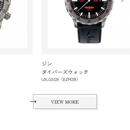
ジン
ジ
ダイバーズウォッチ
ダ
UX.GSG9（EZM2B）
U50
VIEW MORE