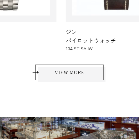
ジン
ジ
パイロットウォッチ
パ
104.ST.SA.IW
856.
VIEW MORE