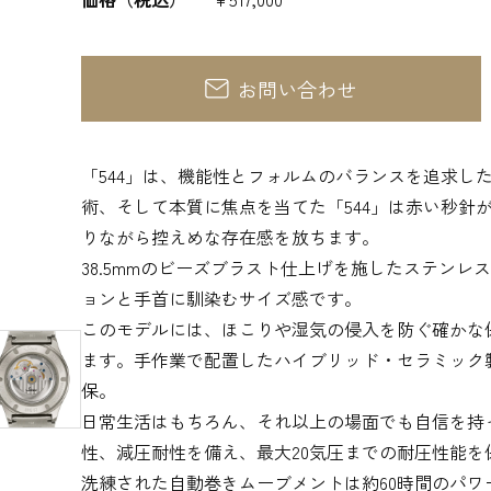
お問い合わせ
「544」は、機能性とフォルムのバランスを追求し
術、そして本質に焦点を当てた「544」は赤い秒針
りながら控えめな存在感を放ちます。
38.5mmのビーズブラスト仕上げを施したステン
ョンと手首に馴染むサイズ感です。
このモデルには、ほこりや湿気の侵入を防ぐ確かな保
ます。手作業で配置したハイブリッド・セラミック
保。
日常生活はもちろん、それ以上の場面でも自信を持
性、減圧耐性を備え、最大20気圧までの耐圧性能
洗練された自動巻きムーブメントは約60時間のパワ