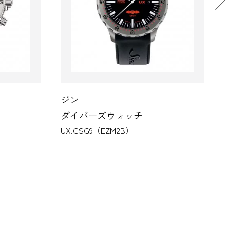
ジン
チ
クロノグラフ
103.B.SA.AUTO