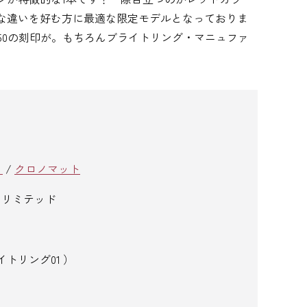
な違いを好む方に最適な限定モデルとなっておりま
 150の刻印が。もちろんブライトリング・マニュファ
）
/
クロノマット
ン リミテッド
トリング01 ）