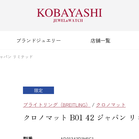
ブランドジュエリー
店舗一覧
 ジャパン リミテッド
限定
ブライトリング（BREITLING）
/
クロノマット
クロノマット B01 42 ジャパン 
型番
AB01343B1M1S1