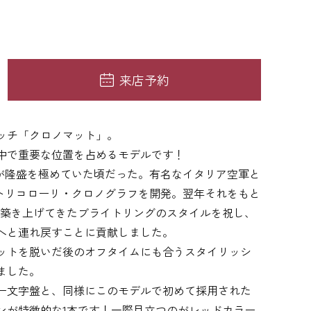
来店予約
ッチ「クロノマット」。
中で重要な位置を占めるモデルです！
計が隆盛を極めていた頃だった。有名なイタリア空軍と
・トリコローリ・クロノグラフを開発。翌年それをもと
て築き上げてきたブライトリングのスタイルを祝し、
へと連れ戻すことに貢献しました。
ットを脱いだ後のオフタイムにも合うスタイリッシ
ました。
ー文字盤と、同様にこのモデルで初めて採用された
ンが特徴的な1本です！一際目立つのがレッドカラー