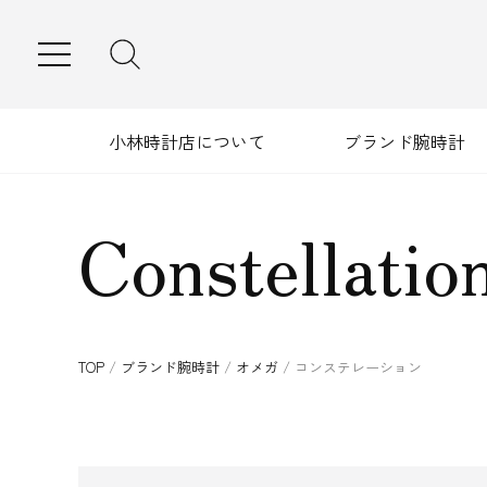
MENU
小林時計店について
ブランド腕時計
Constellatio
TOP
/
ブランド腕時計
/
オメガ
/
コンステレーション