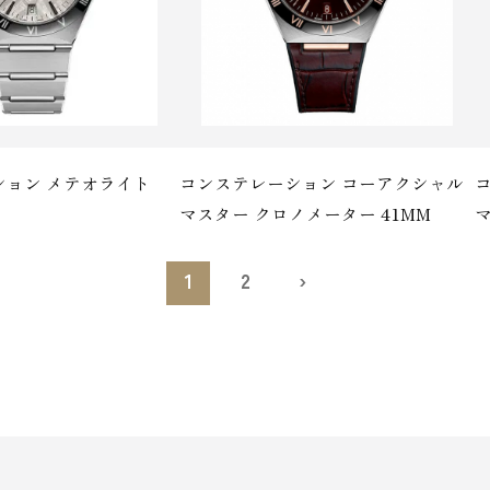
ション メテオライト
コンステレーション コーアクシャル
マスター クロノメーター 41M M
マ
1
2
›