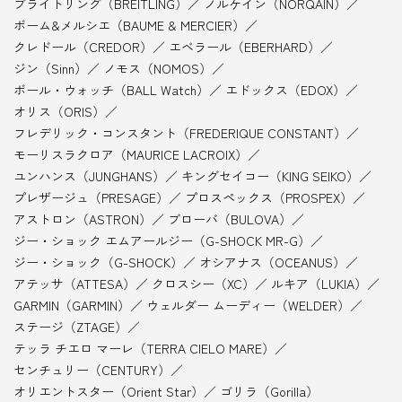
ブライトリング（BREITLING）
ノルケイン（NORQAIN）
ボーム&メルシエ（BAUME & MERCIER）
クレドール（CREDOR）
エベラール（EBERHARD）
ジン（Sinn）
ノモス（NOMOS）
ボール・ウォッチ（BALL Watch）
エドックス（EDOX）
オリス（ORIS）
フレデリック・コンスタント（FREDERIQUE CONSTANT）
モーリスラクロア（MAURICE LACROIX）
ユンハンス（JUNGHANS）
キングセイコー（KING SEIKO）
プレザージュ（PRESAGE）
プロスペックス（PROSPEX）
アストロン（ASTRON）
ブローバ（BULOVA）
ジー・ショック エムアールジー（G-SHOCK MR-G）
ジー・ショック（G-SHOCK）
オシアナス（OCEANUS）
アテッサ（ATTESA）
クロスシー（XC）
ルキア（LUKIA）
GARMIN（GARMIN）
ウェルダー ムーディー（WELDER）
ステージ（ZTAGE）
テッラ チエロ マーレ（TERRA CIELO MARE）
センチュリー（CENTURY）
オリエントスター（Orient Star）
ゴリラ（Gorilla）