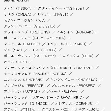
BRAND WATCH
ティソ（TISSOT）
タグ・ホイヤー（TAG Heuer）
オメガ（OMEGA）
ピアジェ（PIAGET）
IWCシャフハウゼン（IWC）
グランドセイコー（Grand Seiko）
ブライトリング（BREITLING）
ノルケイン（NORQAIN）
ボーム&メルシエ（BAUME & MERCIER）
クレドール（CREDOR）
エベラール（EBERHARD）
ジン（Sinn）
ノモス（NOMOS）
ボール・ウォッチ（BALL Watch）
エドックス（EDOX）
オリス（ORIS）
フレデリック・コンスタント（FREDERIQUE CONSTANT）
モーリスラクロア（MAURICE LACROIX）
ユンハンス（JUNGHANS）
キングセイコー（KING SEIKO）
プレザージュ（PRESAGE）
プロスペックス（PROSPEX）
アストロン（ASTRON）
ブローバ（BULOVA）
ジー・ショック エムアールジー（G-SHOCK MR-G）
ジー・ショック（G-SHOCK）
オシアナス（OCEANUS）
アテッサ（ATTESA）
クロスシー（XC）
ルキア（LUKIA）