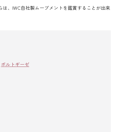
は、IWC自社製ムーブメントを鑑賞することが出来
/
ポルトギーゼ