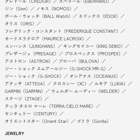
クレドール（CREDOR）
エベラール（EBERHARD）
ジン（Sinn）
ノモス（NOMOS）
ボール・ウォッチ（BALL Watch）
エドックス（EDOX）
オリス（ORIS）
フレデリック・コンスタント（FREDERIQUE CONSTANT）
モーリスラクロア（MAURICE LACROIX）
ユンハンス（JUNGHANS）
キングセイコー（KING SEIKO）
プレザージュ（PRESAGE）
プロスペックス（PROSPEX）
アストロン（ASTRON）
ブローバ（BULOVA）
ジー・ショック エムアールジー（G-SHOCK MR-G）
ジー・ショック（G-SHOCK）
オシアナス（OCEANUS）
アテッサ（ATTESA）
クロスシー（XC）
ルキア（LUKIA）
GARMIN（GARMIN）
ウェルダー ムーディー（WELDER）
ステージ（ZTAGE）
テッラ チエロ マーレ（TERRA CIELO MARE）
センチュリー（CENTURY）
オリエントスター（Orient Star）
ゴリラ（Gorilla）
JEWELRY