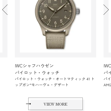
IWCシャフハウゼン
パイロット・ウォッチ
41 ト
パイロット・ウォッチ・マークXX “Mercedes-
AMG PETRONAS Formula One™ Team”
ノ
VIEW MORE