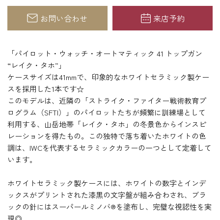
お問い合わせ
来店予約
「パイロット・ウォッチ・オートマティック 41 トップガン
“レイク・タホ”」
ケースサイズは41mmで、印象的なホワイトセラミック製ケー
スを採用した1本です☆
このモデルは、近隣の「ストライク・ファイター戦術教育プ
ログラム（SFTI）」のパイロットたちが頻繁に訓練場として
利用する、山岳地帯「レイク・タホ」の冬景色からインスピ
レーションを得たもの。この独特で落ち着いたホワイトの色
調は、IWCを代表するセラミックカラーの一つとして定着して
います。
ホワイトセラミック製ケースには、ホワイトの数字とインデ
ックスがプリントされた漆黒の文字盤が組み合わされ、ブラ
ックの針にはスーパールミノバ®を塗布し、完璧な視認性を実
現◎