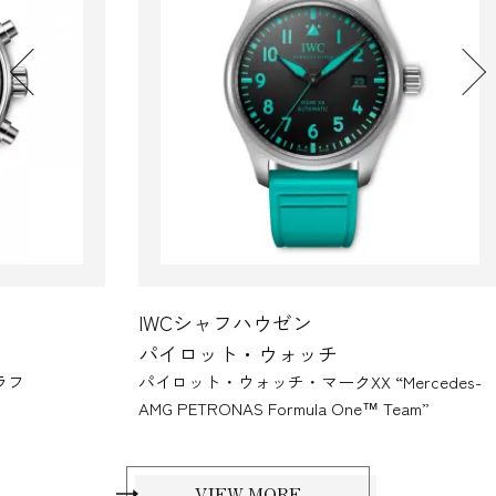
IWCシャフハウゼン
I
パイロット・ウォッチ
パ
パイロット・ウォッチ・マークXX “Mercedes-
パイ
AMG PETRONAS Formula One™ Team”
ンジ
VIEW MORE