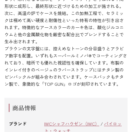
形状に成形し、最終形状に近づけるための加工が施される。
次に、高温の炉でケースを焼結。この加熱工程で、セラミッ
クは極めて高い硬度と耐傷性といった特有の特性が引き出さ
れます。特徴的なアースカラーのカーキ色は、酸化ジルコニ
ウムと他の金属酸化物を厳密な配合比でブレンドすることで
生み出されます。
ブラウンの文字盤には、控えめなトーンの分目盛りとアラビ
ア数字を配置。いずれもスーパールミノバ®でコーティングさ
れており、暗所でも優れた視認性を確保しています。布製の
インレイ付きのベージュのラバーストラップにはチタン製の
ピンバックルが組み合わされています。ケースバックもチタ
ン製で、象徴的な「TOP GUN」ロゴが刻印されています。
商品情報
ブランド
IWCシャフハウゼン（IWC）
/
パイロッ
ト・ウォッチ