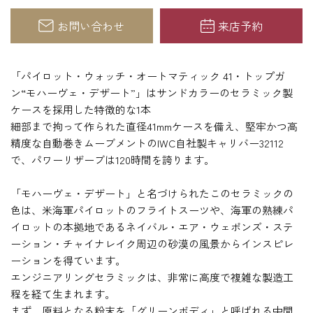
お問い合わせ
来店予約
「パイロット・ウォッチ・オートマティック 41・トップガ
ン“モハーヴェ・デザート”」はサンドカラーのセラミック製
ケースを採用した特徴的な1本
細部まで拘って作られた直径41mmケースを備え、堅牢かつ高
精度な自動巻きムーブメントのIWC自社製キャリバー32112
で、パワーリザーブは120時間を誇ります。
「モハーヴェ・デザート」と名づけられたこのセラミックの
色は、米海軍パイロットのフライトスーツや、海軍の熟練パ
イロットの本拠地であるネイバル・エア・ウェポンズ・ステ
ーション・チャイナレイク周辺の砂漠の風景からインスピレ
ーションを得ています。
エンジニアリングセラミックは、非常に高度で複雑な製造工
程を経て生まれます。
まず、原料となる粉末を「グリーンボディ」と呼ばれる中間