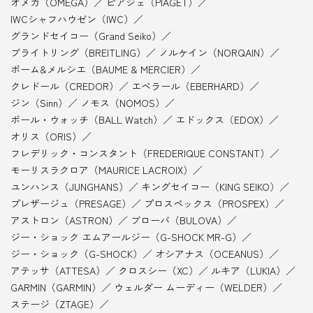
オメガ（OMEGA）
ピアジェ（PIAGET）
IWCシャフハウゼン（IWC）
グランドセイコー（Grand Seiko）
ブライトリング（BREITLING）
ノルケイン（NORQAIN）
ボーム&メルシエ（BAUME & MERCIER）
クレドール（CREDOR）
エベラール（EBERHARD）
ジン（Sinn）
ノモス（NOMOS）
ボール・ウォッチ（BALL Watch）
エドックス（EDOX）
オリス（ORIS）
フレデリック・コンスタント（FREDERIQUE CONSTANT）
モーリスラクロア（MAURICE LACROIX）
ユンハンス（JUNGHANS）
キングセイコー（KING SEIKO）
プレザージュ（PRESAGE）
プロスペックス（PROSPEX）
アストロン（ASTRON）
ブローバ（BULOVA）
ジー・ショック エムアールジー（G-SHOCK MR-G）
ジー・ショック（G-SHOCK）
オシアナス（OCEANUS）
アテッサ（ATTESA）
クロスシー（XC）
ルキア（LUKIA）
GARMIN（GARMIN）
ウェルダー ムーディー（WELDER）
ステージ（ZTAGE）