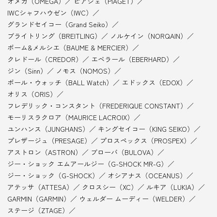
オメガ（OMEGA）
ピアジェ（PIAGET）
IWCシャフハウゼン（IWC）
グランドセイコー（Grand Seiko）
ブライトリング（BREITLING）
ノルケイン（NORQAIN）
ボーム&メルシエ（BAUME & MERCIER）
クレドール（CREDOR）
エベラール（EBERHARD）
ジン（Sinn）
ノモス（NOMOS）
ボール・ウォッチ（BALL Watch）
エドックス（EDOX）
オリス（ORIS）
フレデリック・コンスタント（FREDERIQUE CONSTANT）
モーリスラクロア（MAURICE LACROIX）
ユンハンス（JUNGHANS）
キングセイコー（KING SEIKO）
プレザージュ（PRESAGE）
プロスペックス（PROSPEX）
アストロン（ASTRON）
ブローバ（BULOVA）
ジー・ショック エムアールジー（G-SHOCK MR-G）
ジー・ショック（G-SHOCK）
オシアナス（OCEANUS）
アテッサ（ATTESA）
クロスシー（XC）
ルキア（LUKIA）
GARMIN（GARMIN）
ウェルダー ムーディー（WELDER）
ステージ（ZTAGE）