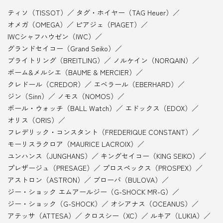
ティソ（TISSOT）
タグ・ホイヤー（TAG Heuer）
オメガ（OMEGA）
ピアジェ（PIAGET）
IWCシャフハウゼン（IWC）
グランドセイコー（Grand Seiko）
ブライトリング（BREITLING）
ノルケイン（NORQAIN）
ボーム&メルシエ（BAUME & MERCIER）
クレドール（CREDOR）
エベラール（EBERHARD）
ジン（Sinn）
ノモス（NOMOS）
ボール・ウォッチ（BALL Watch）
エドックス（EDOX）
オリス（ORIS）
フレデリック・コンスタント（FREDERIQUE CONSTANT）
モーリスラクロア（MAURICE LACROIX）
ユンハンス（JUNGHANS）
キングセイコー（KING SEIKO）
プレザージュ（PRESAGE）
プロスペックス（PROSPEX）
アストロン（ASTRON）
ブローバ（BULOVA）
ジー・ショック エムアールジー（G-SHOCK MR-G）
ジー・ショック（G-SHOCK）
オシアナス（OCEANUS）
アテッサ（ATTESA）
クロスシー（XC）
ルキア（LUKIA）
GARMIN（GARMIN）
ウェルダー ムーディー（WELDER）