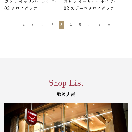
カレラ キャリバーホイヤー
カレラ キャリバーホイヤー
02 クロノグラフ
02 スポーツクロノグラフ
«
‹
…
2
3
4
5
…
›
»
Shop List
取扱店舗