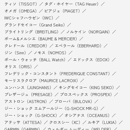
ティソ（TISSOT）
タグ・ホイヤー（TAG Heuer）
オメガ（OMEGA）
ピアジェ（PIAGET）
IWCシャフハウゼン（IWC）
グランドセイコー（Grand Seiko）
ブライトリング（BREITLING）
ノルケイン（NORQAIN）
ボーム&メルシエ（BAUME & MERCIER）
クレドール（CREDOR）
エベラール（EBERHARD）
ジン（Sinn）
ノモス（NOMOS）
ボール・ウォッチ（BALL Watch）
エドックス（EDOX）
オリス（ORIS）
フレデリック・コンスタント（FREDERIQUE CONSTANT）
モーリスラクロア（MAURICE LACROIX）
ユンハンス（JUNGHANS）
キングセイコー（KING SEIKO）
プレザージュ（PRESAGE）
プロスペックス（PROSPEX）
アストロン（ASTRON）
ブローバ（BULOVA）
ジー・ショック エムアールジー（G-SHOCK MR-G）
ジー・ショック（G-SHOCK）
オシアナス（OCEANUS）
アテッサ（ATTESA）
クロスシー（XC）
ルキア（LUKIA）
GARMIN（GARMIN）
ウェルダー ムーディー（WELDER）