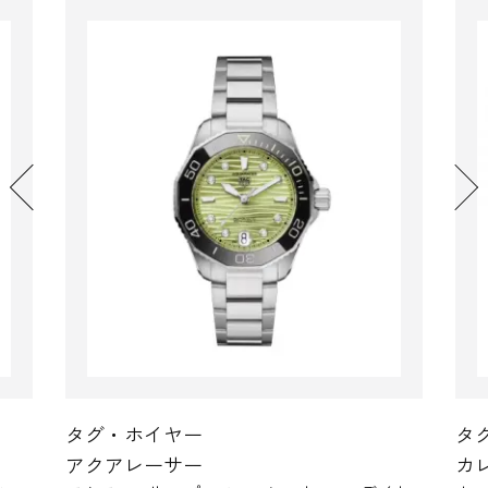
ー
タグ・ホイヤー
ー
カレラ