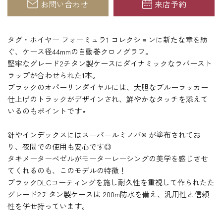
お問い合わせ
来店予約
タグ・ホイヤー フォーミュラ1 コレクションに新たな章を紡
ぐ、ケース径44mmの自動巻クロノグラフ。
堅牢なグレード2チタン製ケースにダイナミックなラバースト
ラップが合わせられた1本。
ブラックのオパーリンダイヤルには、大胆なブルーラッカー
仕上げのトラックがデザインされ、鮮やかなタッチを添えて
いるのもポイントです⋆
針やインデックスにはスーパールミノバ® が塗布されてお
り、夜間での使用も安心です◎
タキメーターベゼルがモーターレーシングの美学を感じさせ
てくれるのも、このモデルの特徴！
ブラックDLCコーティングを施し耐久性を重視して作られたた
グレード2チタン製ケースは 200m防水を備え、汎用性と信頼
性を併せ持っています。