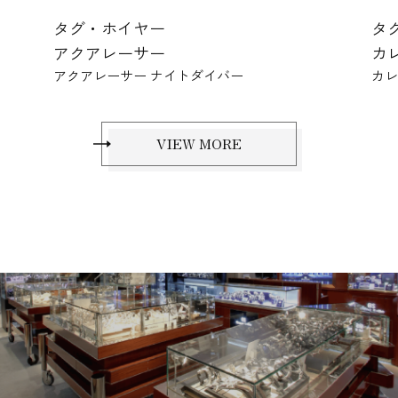
タグ・ホイヤー
タ
カレラ
ア
カレラ デイト
ア
VIEW MORE