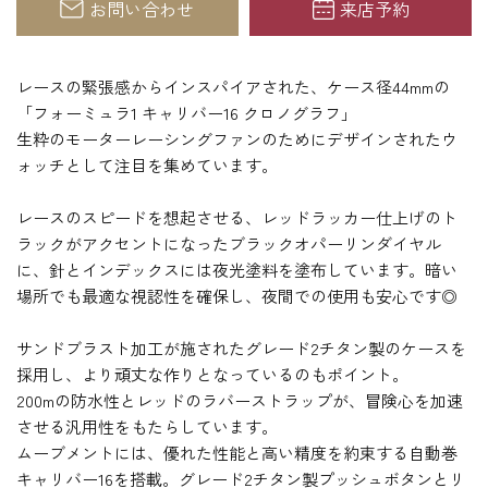
お問い合わせ
来店予約
レースの緊張感からインスパイアされた、ケース径44mmの
「フォーミュラ1 キャリバー16 クロノグラフ」
生粋のモーターレーシングファンのためにデザインされたウ
ォッチとして注目を集めています。
レースのスピードを想起させる、レッドラッカー仕上げのト
ラックがアクセントになったブラックオパーリンダイヤル
に、針とインデックスには夜光塗料を塗布しています。暗い
場所でも最適な視認性を確保し、夜間での使用も安心です◎
サンドブラスト加工が施されたグレード2チタン製のケースを
採用し、より頑丈な作りとなっているのもポイント。
200mの防水性とレッドのラバーストラップが、冒険心を加速
させる汎用性をもたらしています。
ムーブメントには、優れた性能と高い精度を約束する自動巻
キャリバー16を搭載。グレード2チタン製プッシュボタンとリ