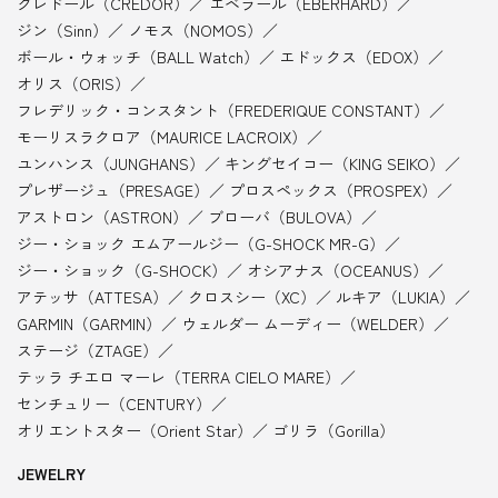
クレドール（CREDOR）
エベラール（EBERHARD）
ジン（Sinn）
ノモス（NOMOS）
ボール・ウォッチ（BALL Watch）
エドックス（EDOX）
オリス（ORIS）
フレデリック・コンスタント（FREDERIQUE CONSTANT）
モーリスラクロア（MAURICE LACROIX）
ユンハンス（JUNGHANS）
キングセイコー（KING SEIKO）
プレザージュ（PRESAGE）
プロスペックス（PROSPEX）
アストロン（ASTRON）
ブローバ（BULOVA）
ジー・ショック エムアールジー（G-SHOCK MR-G）
ジー・ショック（G-SHOCK）
オシアナス（OCEANUS）
アテッサ（ATTESA）
クロスシー（XC）
ルキア（LUKIA）
GARMIN（GARMIN）
ウェルダー ムーディー（WELDER）
ステージ（ZTAGE）
テッラ チエロ マーレ（TERRA CIELO MARE）
センチュリー（CENTURY）
オリエントスター（Orient Star）
ゴリラ（Gorilla）
JEWELRY