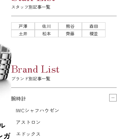
スタッフ別記事一覧
戸澤
佐川
熊谷
森田
土井
松本
齊藤
榎並
Brand List
ブランド別記事一覧
腕時計
IWCシャフハウゼン
アストロン
ル
エドックス
レガ