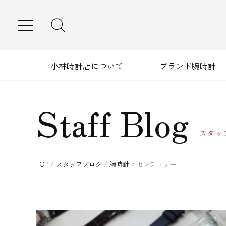
MENU
小林時計店について
ブランド腕時計
Staff Blog
スタッ
TOP
/
スタッフブログ
/
腕時計
/
センチュリー