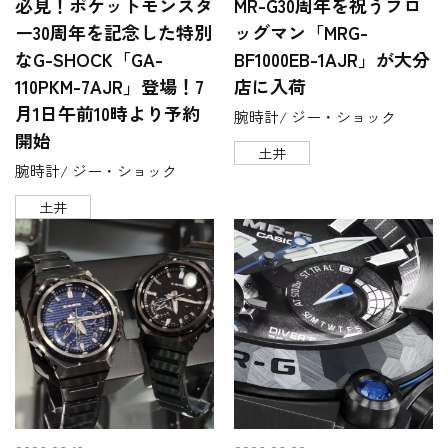
必見！ポケットモンスタ
MR-G30周年を祝うフロ
ー30周年を記念した特別
ッグマン「MRG-
なG-SHOCK「GA-
BF1000EB-1AJR」が大分
110PKM-7AJR」登場！7
店に入荷
月1日午前10時より予約
腕時計/ ジー・ショック
開始
土井
腕時計/ ジー・ショック
土井