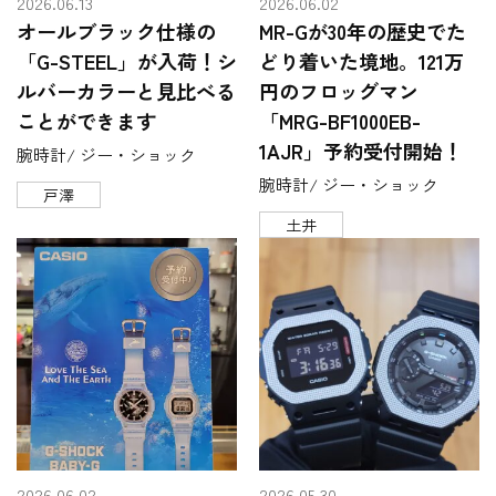
2026.06.13
2026.06.02
オールブラック仕様の
MR-Gが30年の歴史でた
「G-STEEL」が入荷！シ
どり着いた境地。121万
ルバーカラーと見比べる
円のフロッグマン
ことができます
「MRG-BF1000EB-
1AJR」予約受付開始！
腕時計/ ジー・ショック
腕時計/ ジー・ショック
戸澤
土井
2026.06.02
2026.05.30