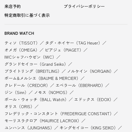
来店予約
プライバシーポリシー
特定商取引に基づく表示
BRAND WATCH
ティソ（TISSOT）
タグ・ホイヤー（TAG Heuer）
オメガ（OMEGA）
ピアジェ（PIAGET）
IWCシャフハウゼン（IWC）
グランドセイコー（Grand Seiko）
ブライトリング（BREITLING）
ノルケイン（NORQAIN）
ボーム&メルシエ（BAUME & MERCIER）
クレドール（CREDOR）
エベラール（EBERHARD）
ジン（Sinn）
ノモス（NOMOS）
ボール・ウォッチ（BALL Watch）
エドックス（EDOX）
オリス（ORIS）
フレデリック・コンスタント（FREDERIQUE CONSTANT）
モーリスラクロア（MAURICE LACROIX）
ユンハンス（JUNGHANS）
キングセイコー（KING SEIKO）