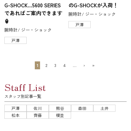
G-SHOCK…5600 SERIES
のG-SHOCKが入荷！
であればご案内できます
腕時計/ ジー・ショック
🏮
戸澤
腕時計/ ジー・ショック
戸澤
1
2
3
4
…
›
»
Staff List
スタッフ別記事一覧
戸澤
佐川
熊谷
森田
土井
松本
齊藤
榎並