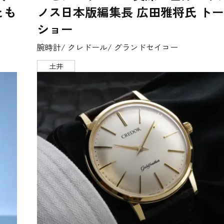
とも
ノス日本版編集長 広田雅将氏 ト
ショー
腕時計/ クレドール/ グランドセイコー
土井