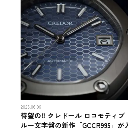
2026.06.06
待望の‼ クレドール ロコモティブ 
ルー文字盤の新作「GCCR995」が