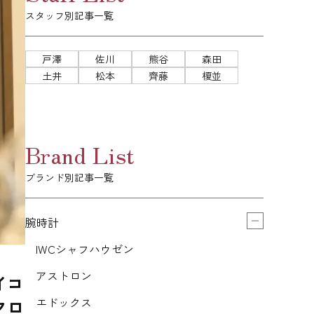
スタッフ別記事一覧
戸澤
佐川
熊谷
森田
土井
松本
齊藤
榎並
Brand List
ブランド別記事一覧
腕時計
IWCシャフハウゼン
アストロン
イコ
エドックス
クロ