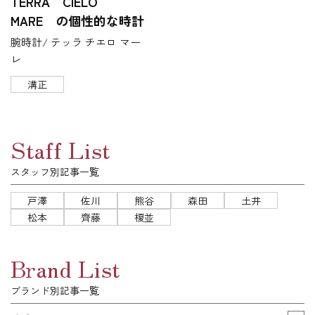
TERRA CIELO
MARE の個性的な時計
腕時計/ テッラ チエロ マー
レ
溝正
Staff List
スタッフ別記事一覧
戸澤
佐川
熊谷
森田
土井
松本
齊藤
榎並
Brand List
ブランド別記事一覧