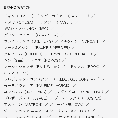
BRAND WATCH
ティソ（TISSOT）
タグ・ホイヤー（TAG Heuer）
オメガ（OMEGA）
ピアジェ（PIAGET）
IWCシャフハウゼン（IWC）
グランドセイコー（Grand Seiko）
ブライトリング（BREITLING）
ノルケイン（NORQAIN）
ボーム&メルシエ（BAUME & MERCIER）
クレドール（CREDOR）
エベラール（EBERHARD）
ジン（Sinn）
ノモス（NOMOS）
ボール・ウォッチ（BALL Watch）
エドックス（EDOX）
オリス（ORIS）
フレデリック・コンスタント（FREDERIQUE CONSTANT）
モーリスラクロア（MAURICE LACROIX）
ユンハンス（JUNGHANS）
キングセイコー（KING SEIKO）
プレザージュ（PRESAGE）
プロスペックス（PROSPEX）
アストロン（ASTRON）
ブローバ（BULOVA）
ジー・ショック エムアールジー（G-SHOCK MR-G）
ジー・ショック（G-SHOCK）
オシアナス（OCEANUS）