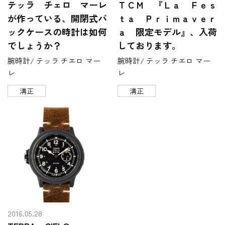
テッラ チェロ マーレ
ＴＣＭ 『Ｌａ Ｆｅｓ
が作っている、開閉式バ
ｔａ Ｐｒｉｍａｖｅｒ
ックケースの時計は如何
ａ 限定モデル』、入荷
でしょうか？
しております。
腕時計/ テッラ チエロ マー
腕時計/ テッラ チエロ マー
レ
レ
溝正
溝正
2016.05.28