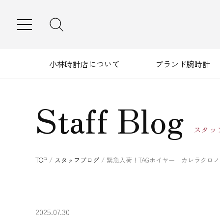
MENU
小林時計店について
ブランド腕時計
Staff Blog
スタッ
TOP
/
スタッフブログ
/
緊急入荷！TAGホイヤー カレラクロ
2025.07.30