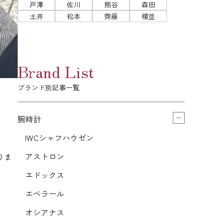
戸澤
佐川
熊谷
森田
土井
松本
齊藤
榎並
Brand List
ブランド別記事一覧
腕時計
IWCシャフハウゼン
アストロン
りま
エドックス
エベラール
オシアナス