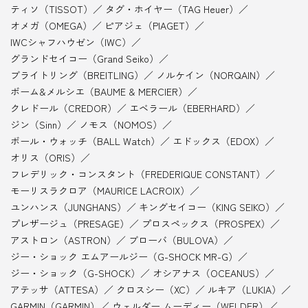
ティソ（TISSOT）
タグ・ホイヤー（TAG Heuer）
オメガ（OMEGA）
ピアジェ（PIAGET）
IWCシャフハウゼン（IWC）
グランドセイコー（Grand Seiko）
ブライトリング（BREITLING）
ノルケイン（NORQAIN）
ボーム&メルシエ（BAUME & MERCIER）
クレドール（CREDOR）
エベラール（EBERHARD）
ジン（Sinn）
ノモス（NOMOS）
ボール・ウォッチ（BALL Watch）
エドックス（EDOX）
オリス（ORIS）
フレデリック・コンスタント（FREDERIQUE CONSTANT）
モーリスラクロア（MAURICE LACROIX）
ユンハンス（JUNGHANS）
キングセイコー（KING SEIKO）
プレザージュ（PRESAGE）
プロスペックス（PROSPEX）
アストロン（ASTRON）
ブローバ（BULOVA）
ジー・ショック エムアールジー（G-SHOCK MR-G）
ジー・ショック（G-SHOCK）
オシアナス（OCEANUS）
アテッサ（ATTESA）
クロスシー（XC）
ルキア（LUKIA）
GARMIN（GARMIN）
ウェルダー ムーディー（WELDER）