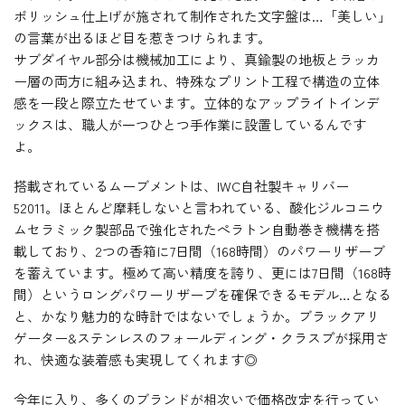
ポリッシュ仕上げが施されて制作された文字盤は…「美しい」
の言葉が出るほど目を惹きつけられます。
サブダイヤル部分は機械加工により、真鍮製の地板とラッカ
ー層の両方に組み込まれ、特殊なプリント工程で構造の立体
感を一段と際立たせています。立体的なアップライトインデ
ックスは、職人が一つひとつ手作業に設置しているんです
よ。
搭載されているムーブメントは、IWC自社製キャリバー
52011。ほとんど摩耗しないと言われている、酸化ジルコニウ
ムセラミック製部品で強化されたぺラトン自動巻き機構を搭
載しており、2つの香箱に7日間（168時間）のパワーリザーブ
を蓄えています。極めて高い精度を誇り、更には7日間（168時
間）というロングパワーリザーブを確保できるモデル…となる
と、かなり魅力的な時計ではないでしょうか。ブラックアリ
ゲーター&ステンレスのフォールディング・クラスプが採用さ
れ、快適な装着感も実現してくれます◎
今年に入り、多くのブランドが相次いで価格改定を行ってい