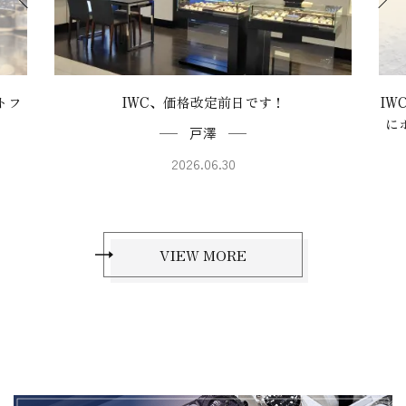
トフ
IWC、価格改定前日です！
IW
に
戸澤
2026.06.30
VIEW MORE