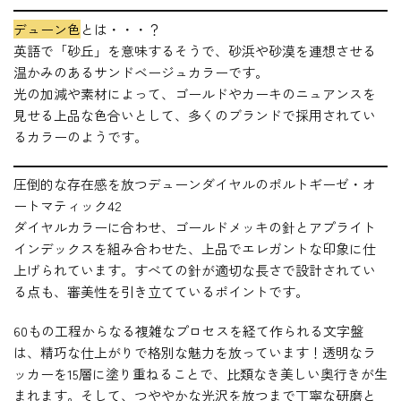
デューン色
とは・・・？
英語で「砂丘」を意味するそうで、砂浜や砂漠を連想させる
温かみのあるサンドベージュカラーです。
光の加減や素材によって、ゴールドやカーキのニュアンスを
見せる上品な色合いとして、多くのブランドで採用されてい
るカラーのようです。
圧倒的な存在感を放つデューンダイヤルのポルトギーゼ・オ
ートマティック42
ダイヤルカラーに合わせ、ゴールドメッキの針とアプライト
インデックスを組み合わせた、上品でエレガントな印象に仕
上げられています。すべての針が適切な長さで設計されてい
る点も、審美性を引き立てているポイントです。
60もの工程からなる複雑なプロセスを経て作られる文字盤
は、精巧な仕上がりで格別な魅力を放っています！透明なラ
ッカーを15層に塗り重ねることで、比類なき美しい奥行きが生
まれます。そして、つややかな光沢を放つまで丁寧な研磨と