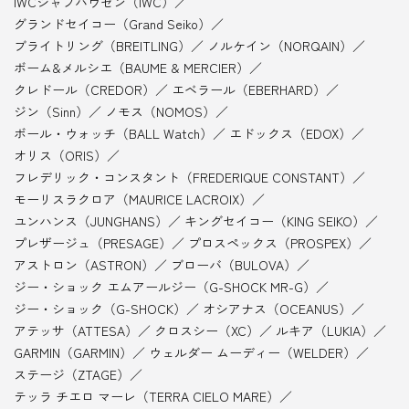
IWCシャフハウゼン（IWC）
グランドセイコー（Grand Seiko）
ブライトリング（BREITLING）
ノルケイン（NORQAIN）
ボーム&メルシエ（BAUME & MERCIER）
クレドール（CREDOR）
エベラール（EBERHARD）
ジン（Sinn）
ノモス（NOMOS）
ボール・ウォッチ（BALL Watch）
エドックス（EDOX）
オリス（ORIS）
フレデリック・コンスタント（FREDERIQUE CONSTANT）
モーリスラクロア（MAURICE LACROIX）
ユンハンス（JUNGHANS）
キングセイコー（KING SEIKO）
プレザージュ（PRESAGE）
プロスペックス（PROSPEX）
アストロン（ASTRON）
ブローバ（BULOVA）
ジー・ショック エムアールジー（G-SHOCK MR-G）
ジー・ショック（G-SHOCK）
オシアナス（OCEANUS）
アテッサ（ATTESA）
クロスシー（XC）
ルキア（LUKIA）
GARMIN（GARMIN）
ウェルダー ムーディー（WELDER）
ステージ（ZTAGE）
テッラ チエロ マーレ（TERRA CIELO MARE）