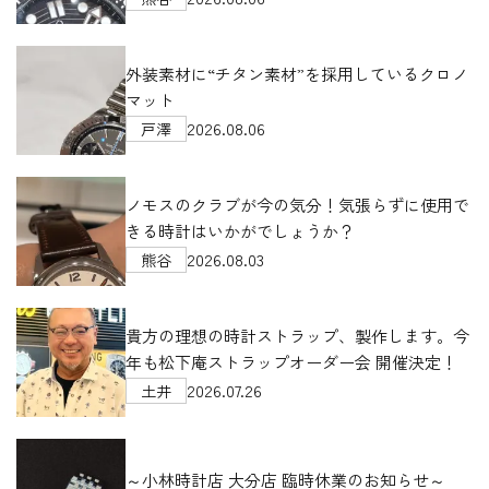
外装素材に“チタン素材”を採用しているクロノ
マット
2026.08.06
戸澤
ノモスのクラブが今の気分！気張らずに使用で
きる時計はいかがでしょうか？
2026.08.03
熊谷
貴方の理想の時計ストラップ、製作します。今
年も松下庵ストラップオーダー会 開催決定！
2026.07.26
土井
～小林時計店 大分店 臨時休業のお知らせ～