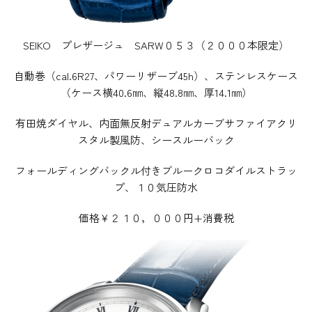
SEIKO プレザージュ SARW０５３（２０００本限定）
自動巻（cal.6R27、パワーリザーブ45h）、ステンレスケース
（ケース横40.6㎜、縦48.8㎜、厚14.1㎜）
有田焼ダイヤル、内面無反射デュアルカーブサファイアクリ
スタル製風防、シースルーバック
フォールディングバックル付きブルークロコダイルストラッ
プ、１０気圧防水
価格￥２１０，０００円+消費税