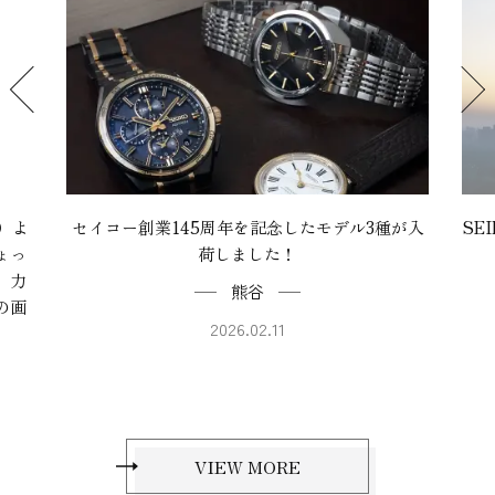
）よ
セイコー創業145周年を記念したモデル3種が入
SE
ょっ
荷しました！
 力
熊谷
5の画
2026.02.11
VIEW MORE