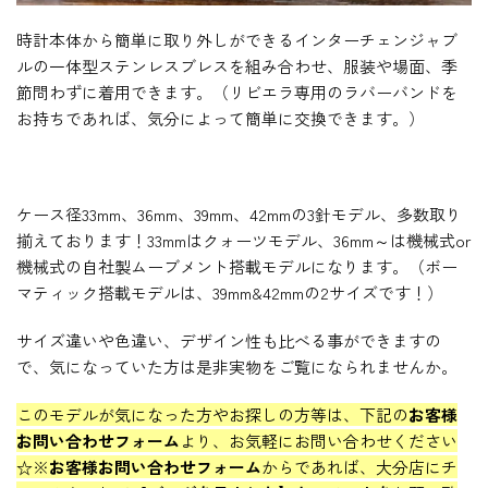
時計本体から簡単に取り外しができるインターチェンジャブ
ルの一体型ステンレスブレスを組み合わせ、服装や場面、季
節問わずに着用できます。（リビエラ専用のラバーバンドを
お持ちであれば、気分によって簡単に交換できます。）
ケース径33mm、36mm、39mm、42mmの3針モデル、多数取り
揃えております！33mmはクォーツモデル、36mm～は機械式or
機械式の自社製ムーブメント搭載モデルになります。（ボー
マティック搭載モデルは、39mm&42mmの2サイズです！）
サイズ違いや色違い、デザイン性も比べる事ができますの
で、気になっていた方は是非実物をご覧になられませんか。
このモデルが気になった方やお探しの方等は、下記の
お客様
お問い合わせフォーム
より、お気軽にお問い合わせください
☆
※
お客様お問い合わせフォーム
からであれば、大分店にチ