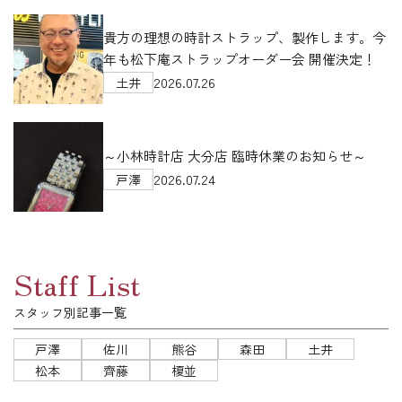
貴方の理想の時計ストラップ、製作します。今
年も松下庵ストラップオーダー会 開催決定！
2026.07.26
土井
～小林時計店 大分店 臨時休業のお知らせ～
2026.07.24
戸澤
Staff List
スタッフ別記事一覧
戸澤
佐川
熊谷
森田
土井
松本
齊藤
榎並