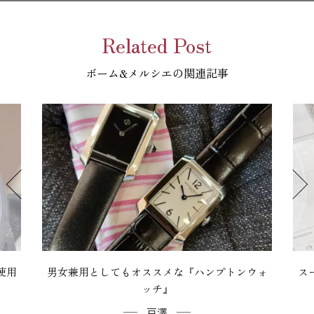
Related Post
ボーム&メルシエの関連記事
使用
男女兼用としてもオススメな『ハンプトンウォ
ス
ッチ』
戸澤