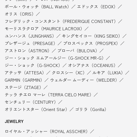
ボール・ウォッチ（BALL Watch）
エドックス（EDOX）
オリス（ORIS）
フレデリック・コンスタント（FREDERIQUE CONSTANT）
モーリスラクロア（MAURICE LACROIX）
ユンハンス（JUNGHANS）
キングセイコー（KING SEIKO）
プレザージュ（PRESAGE）
プロスペックス（PROSPEX）
アストロン（ASTRON）
ブローバ（BULOVA）
ジー・ショック エムアールジー（G-SHOCK MR-G）
ジー・ショック（G-SHOCK）
オシアナス（OCEANUS）
アテッサ（ATTESA）
クロスシー（XC）
ルキア（LUKIA）
GARMIN（GARMIN）
ウェルダー ムーディー（WELDER）
ステージ（ZTAGE）
テッラ チエロ マーレ（TERRA CIELO MARE）
センチュリー（CENTURY）
オリエントスター（Orient Star）
ゴリラ（Gorilla）
JEWELRY
ロイヤル・アッシャー（ROYAL ASSCHER）