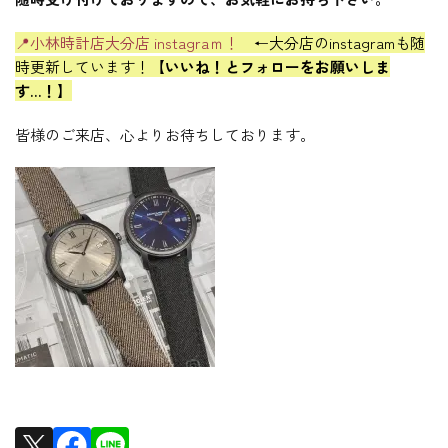
📍小林時計店大分店 instagraｍ！
←大分店のinstagramも随
時更新しています！
【いいね！とフォローをお願いしま
す…！】
皆様のご来店、心よりお待ちしております。