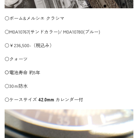
○ボーム&メルシエ クラシマ
○M0A10767(サンドカラー)/ M0A10780(ブルー)
○￥236,500-（税込み）
○クォーツ
〇電池寿命 約5年
○30ｍ防水
○ケースサイズ
42.0mm
カレンダー付