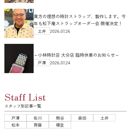
貴方の理想の時計ストラップ、製作します。今
年も松下庵ストラップオーダー会 開催決定！
2026.07.26
土井
～小林時計店 大分店 臨時休業のお知らせ～
2026.07.24
戸澤
Staff List
スタッフ別記事一覧
戸澤
佐川
熊谷
森田
土井
松本
齊藤
榎並