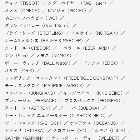
ティソ（TISSOT）
タグ・ホイヤー（TAG Heuer）
オメガ（OMEGA）
ピアジェ（PIAGET）
IWCシャフハウゼン（IWC）
グランドセイコー（Grand Seiko）
ブライトリング（BREITLING）
ノルケイン（NORQAIN）
ボーム&メルシエ（BAUME & MERCIER）
クレドール（CREDOR）
エベラール（EBERHARD）
ジン（Sinn）
ノモス（NOMOS）
ボール・ウォッチ（BALL Watch）
エドックス（EDOX）
オリス（ORIS）
フレデリック・コンスタント（FREDERIQUE CONSTANT）
モーリスラクロア（MAURICE LACROIX）
ユンハンス（JUNGHANS）
キングセイコー（KING SEIKO）
プレザージュ（PRESAGE）
プロスペックス（PROSPEX）
アストロン（ASTRON）
ブローバ（BULOVA）
ジー・ショック エムアールジー（G-SHOCK MR-G）
ジー・ショック（G-SHOCK）
オシアナス（OCEANUS）
アテッサ（ATTESA）
クロスシー（XC）
ルキア（LUKIA）
GARMIN（GARMIN）
ウェルダー ムーディー（WELDER）