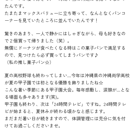
たんです。
たまたまマックスバリューに立ち寄って、なんとなくパンコ
ーナーを見ていたところに並んでいたんです！
驚きのあまり、一人で静かにはしゃぎながら、母も好きなの
で２個買って帰りました（笑）。
無償にドーナツが食べたくなる時はこの菓子パンで満足する
ので、見つけたら必ず買ってしまうパンです♪
（私の推し菓子パン☆）
夏の高校野球も終わってしまい…今年は沖縄県の沖縄尚学高校
が夏の甲子園では初となる優勝を飾りましたね☆
こんな暑い季節にある甲子園大会。毎年感動し、涙腺が…とな
る場面も多々あります(笑)。
甲子園も終わり、次は「24時間テレビ」ですね。24時間テレ
ビが始まると、夏休みが終わる頃かなと感じます。
まだまだ暑い日が続きますので、体調管理には充分に気を付
けてお過ごしくださいませ。