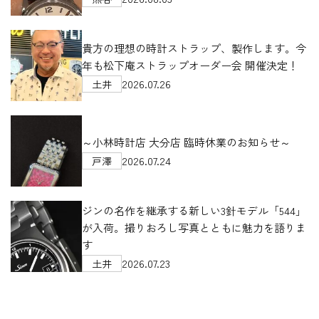
貴方の理想の時計ストラップ、製作します。今
年も松下庵ストラップオーダー会 開催決定！
2026.07.26
土井
～小林時計店 大分店 臨時休業のお知らせ～
2026.07.24
戸澤
ジンの名作を継承する新しい3針モデル「544」
が入荷。撮りおろし写真とともに魅力を語りま
す
2026.07.23
土井