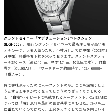
グランドセイコー「エボリューション9コレクション
SLGH005」
。現行のグランドセイコーで最も注目度が高いモ
デルの一つ。大変人気のため、小林時計店では現在（2026年5
月現在）順番待ち予約を承っております。ステンレススティ
ール製ケース（直径40mm、厚さ11.7mm、10気圧防水）。自動
巻き（Cal.9SA5）、パワーリザーブ約80時間。127万6000円
（税込み）。
特に興味深かったのはムーブメントの話。ここを深堀りしよ
うとするとキリがなくなってしまうのでざっくりまとめる
と…”白樺”ハイビートに搭載されるムーブメント、Cal.9SA5に
ついては「設計思想を最新の世界基準に合わせた。部品を上
に重ねていくのではなく、土台を大きくして部品を同じレイ