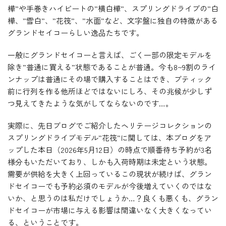
樺”や手巻きハイビートの”横白樺”、スプリングドライブの”白
樺、”雪白”、”花筏”、”水面”など、文字盤に独自の特徴がある
グランドセイコーらしい逸品たちです。
一般にグランドセイコーと言えば、ごく一部の限定モデルを
除き”普通に買える”状態であることが普通。今も8~9割のライ
ンナップは普通にその場で購入することはでき、ブティック
前に行列を作る他所ほどではないにしろ、その兆候が少しず
つ見えてきたような気がしてならないのです…。
実際に、先日ブログでご紹介したヘリテージコレクションの
スプリングドライブモデル”花筏”に関しては、本ブログをア
ップした本日（2026年5月12日）の時点で順番待ち予約が3名
様分もいただいており、しかも入荷時期は未定という状態。
需要が供給を大きく上回っているこの現状が続けば、グラン
ドセイコーでも予約必須のモデルが今後増えていくのではな
いか、と思うのは私だけでしょうか…？良くも悪くも、グラン
ドセイコーが市場に与える影響は間違いなく大きくなってい
る、ということです。