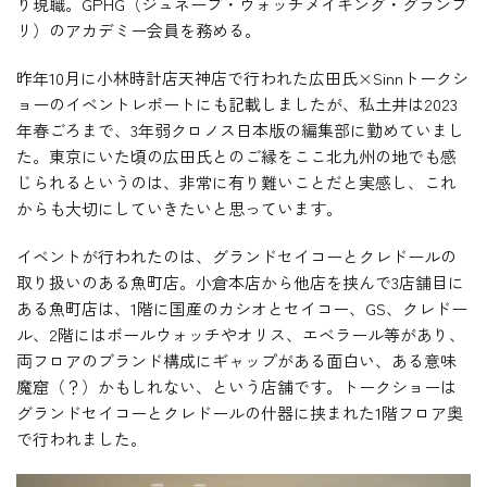
り現職。GPHG（ジュネーブ・ウォッチメイキング・グランプ
リ）のアカデミー会員を務める。
昨年10月に小林時計店天神店で行われた広田氏×Sinnトークシ
ョーのイベントレポートにも記載しましたが、私土井は2023
年春ごろまで、3年弱クロノス日本版の編集部に勤めていまし
た。東京にいた頃の広田氏とのご縁をここ北九州の地でも感
じられるというのは、非常に有り難いことだと実感し、これ
からも大切にしていきたいと思っています。
イベントが行われたのは、グランドセイコーとクレドールの
取り扱いのある魚町店。小倉本店から他店を挟んで3店舗目に
ある魚町店は、1階に国産のカシオとセイコー、GS、クレドー
ル、2階にはボールウォッチやオリス、エベラール等があり、
両フロアのブランド構成にギャップがある面白い、ある意味
魔窟（？）かもしれない、という店舗です。トークショーは
グランドセイコーとクレドールの什器に挟まれた1階フロア奥
で行われました。