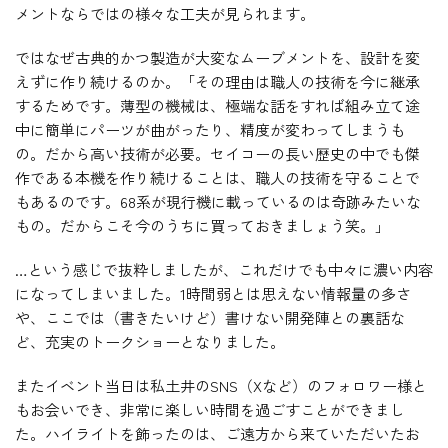
メントならではの様々な工夫が見られます。
ではなぜ古典的かつ製造が大変なムーブメントを、設計を変
えずに作り続けるのか。「その理由は職人の技術を今に継承
するためです。薄型の機械は、極端な話をすれば組み立て途
中に簡単にパーツが曲がったり、精度が変わってしまうも
の。だから高い技術が必要。セイコーの長い歴史の中でも傑
作である本機を作り続けることは、職人の技術を守ることで
もあるのです。68系が現行機に載っているのは奇跡みたいな
もの。だからこそ今のうちに買っておきましょう笑。」
…という感じで抜粋しましたが、これだけでも中々に濃い内容
になってしまいました。1時間弱とは思えない情報量の多さ
や、ここでは（書きたいけど）書けない開発陣との裏話な
ど、充実のトークショーとなりました。
またイベント当日は私土井のSNS（Xなど）のフォロワー様と
もお会いでき、非常に楽しい時間を過ごすことができまし
た。ハイライトを飾ったのは、ご遠方から来ていただいたお