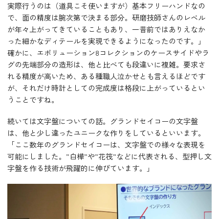
実際行うのは（道具こそ使いますが）基本フリーハンドなの
で、面の精度は腕次第で決まる部分。研磨技師さんのレベル
が年々上がってきていることもあり、一昔前ではありえなか
った細かなディテールを実現できるようになったのです。」
確かに、エボリューション8コレクションのケースサイドやラ
グの先端部分の造形は、他と比べても段違いに複雑。要求さ
れる精度が高いため、ある種職人泣かせとも言えるほどです
が、それだけ時計としての完成度は格段に上がっているとい
うことですね。
続いては文字盤についての話。グランドセイコーの文字盤
は、他と少し違ったユニークな作りをしているといいます。
「ここ数年のグランドセイコーは、文字盤での様々な表現を
可能にしました。”白樺”や”花筏”などに代表される、型押し文
字盤を作る技術が飛躍的に伸びています。」