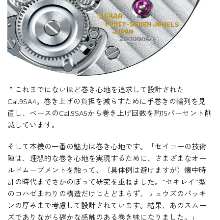
↑これまでにないほど巻き心地を追求して設計された
Cal.9SA4。巻き上げの負担を減らすために手巻きの輪列を見
直し、ベースのCal.9SA5から巻き上げ回数を約15パーセント削
減しています。
そして本機の一番の魅力は巻き心地です。「セイコーの技術
陣は、理想的な巻き心地を実現するために、さまざまなオー
ルドムーブメントを触って、（具体例は避けますが）懐中時
計の時代までさかのぼって研究を重ねました。”セキレイ”型
のコハゼまわりの構造だけにとどまらず、リュウズのパッキ
ンの厚みまで考慮して設計されています。結果、あのスムー
ズでありながら確かな感触のある巻き味になりました。」