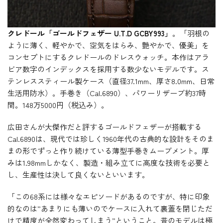
クレドール「ゴールドフェザー U.T.D GCBY993」
。「羽根の
ように薄く、軽やかで、空気をはらみ、艶やかで、優美」を
コンセプトにするクレドールのドレスウォッチ。本作はアラ
ビア数字のインデックスを採用する数少ないモデルです。ス
テンレススティール製ケース（直径37.1mm、厚さ8.0mm、日常
生活用防水）。手巻き（Cal.6890）、パワーリザーブ約37時
間。148万5000円（税込み）。
広田さんが大傑作だと評するゴールドフェザーが搭載する
Cal.6890は、現代では珍しく1960年代の古典的な設計をそのま
まの形でずっと作り続けている薄型手巻きムーブメント。厚
みは1.98mmしかなく、製造・組み立てに高度な技術を必要と
し、生産性は決して良くないといいます。
「この68系には様々なエピソードがあるのですが、特に印象
的なのは”あまりにも薄いのでケースに入れて裏蓋を閉じただ
けで精度が全然変わってしまう”ということ。昔のモデルは極