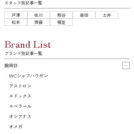
スタッフ別記事一覧
戸澤
佐川
熊谷
森田
土井
松本
齊藤
榎並
Brand List
ブランド別記事一覧
腕時計
IWCシャフハウゼン
アストロン
エドックス
エベラール
オシアナス
オメガ