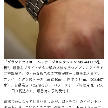
「グランドセイコー ヘリテージコレクション SBGA443 ”花
筏”」
軽量なブライトチタン製の外装を持つスプリングドライ
ブ搭載機で、控えめな桜色の文字盤が腕元に華を添えます。
ブライトチタン製ケース（直径40mm、厚さ12.8mm、10気圧防
水）。自動巻き（Cal.9R65）、パワーリザーブ約72時間。94万
6000円（税込み）。順番待ち予約受付中。
結構長めになってしまいましたが、以上を今回のイベントレ
ポートとさせていただきます。改めまして、トークショーに