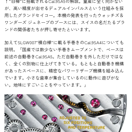
↑”白樺”に搭載されるCal.9SA5の解説。量産に全く向かない
が、高い精度が出せるデュアルインパルスという仕組みを採
用したグランドセイコー。本機の発表を行ったウォッチズ＆
ワンダーズ ジュネーブのブースには、スイスの名だたるブラ
ンドの関係者たちが押し寄せたといいます。
加えてSLGW007”横白樺”に載る手巻きのCal.9SA4についても
説明。「国産では数少ない手巻きムーブメントで、ベースは
前述の自動巻きCal.9SA5。ただ自動巻きを外しただけではな
く、全くの別物に仕上げてきている。もともと自動巻き機構
があったスペースに、精密なパワーリザーブ機構を組み込ん
でいます。小さな歯車が集合しているのに動作に遊びがな
い。地味にすごいことをやっています。」